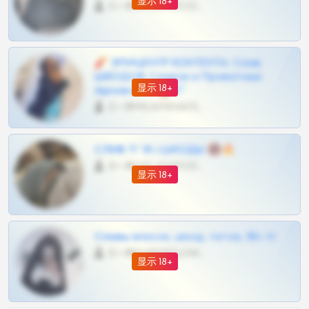
显示 18+
0 •
@OPLATAPODPSK1BOT
🧨 ЭПИЦЕНТР КОНТЕНТА: Слив
ШКОДОВ Сливов и Приватных
显示 18+
Архивов ТГ 🔞💎
0 •
@MILKPRIVATES39BOT
СЛИВ ТГ 18 | ШКОДЫ 🔞🔥
0 •
@OPLATAPODPSK1BOT
显示 18+
Сливы вписок, шкод, теток, 18+ тг
0 •
@DARK15FLOWSBOT
显示 18+