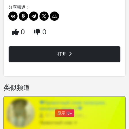
分享频道：
0
0
打开
类似频道
❤Приватный слив телеграм,
шкодных шкур тг❤
显示 18+
57 •
@SZu3ll3sCatt_bot
Приватный слив тг