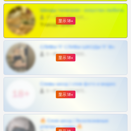
Шкоды телеграм - искуство любить
27 •
@SZu3ll3sCatt_bot
显示 18+
Тг шкоды приват
СЛИВЫ ТГ СЛИВЫ ШКОДЫ ТГ 18+
0 •
@VIPARHIVS55BOT
显示 18+
Сливы шкод | слив фото и видео
0 •
@MILKPRIVATES39BOT
显示 18+
🔥 Слив шкод | Эксклюзивные
утечки и сливы 🔥