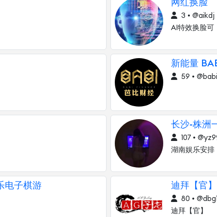
网红换脸
3 • @aikdj
AI特效换脸可
新能量 BA
59 • @babi
长沙-株洲
107 • @yz
湖南娱乐安排
家乐电子棋游
迪拜【官】
80 • @dbg
迪拜【官】