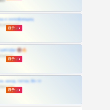
ват
рш и онлифанщиц
@MILKPRIVATES39BOT
显示 18+
 | ШКОДЫ 🔞🔥
@OPLATAPODPSK1BOT
显示 18+
к, шкод, теток, 18+ тг
@DARK15FLOWSBOT
显示 18+