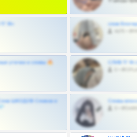
Тг шкоды при
Г 18+
слив блоге
4675 •
ные утечки и сливы 🔥
СЛИВ ТГ 18
0 •
Слив ШКОДОВ Сливов и
Сливы вписо
💎
0 •