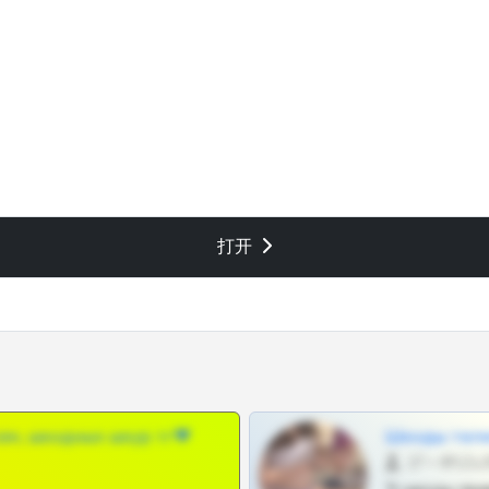
打开
ам, шкодных шкур тг❤
Шкоды теле
27 •