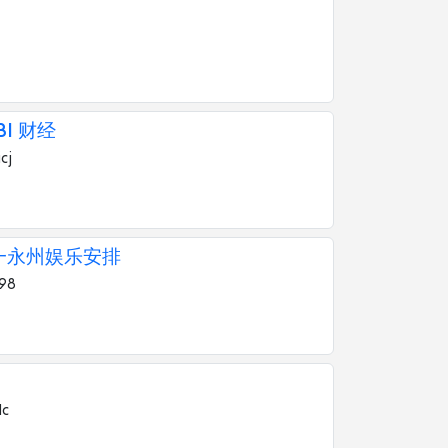
BI 财经
cj
一永州娱乐安排
998
1c