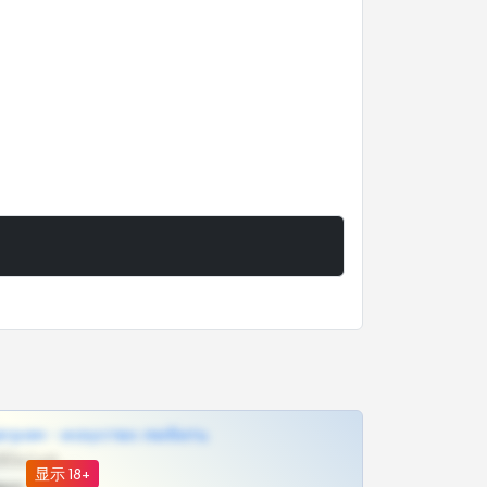
грам - искуство любить
@SZu3ll3sCatt_bot
显示 18+