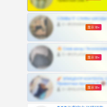
Приватный слив тг
СЛИВЫ ТГ СЛИВЫ ШКОДЫ Т
0 •
@VIPARHIVS55BOT
显示 18+
🔥 Слив шкод | Эксклюзив
0 •
@OPLATAPODPSK1BOT
显示 18+
🧨 ЭПИЦЕНТР КОНТЕНТА: 
Приватных Архивов ТГ 🔞
显示 18+
0 •
@MILKPRIVATES39BOT