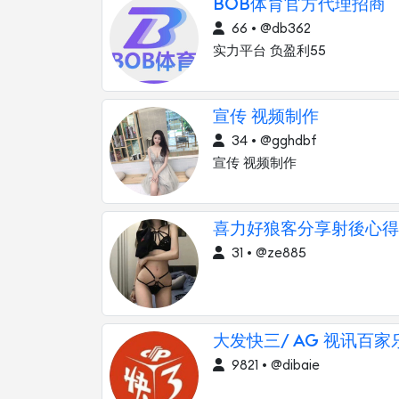
BOB体育官方代理招商
66 • @db362
实力平台 负盈利55
宣传 视频制作
34 • @gghdbf
宣传 视频制作
喜力好狼客分享射後心得
31 • @ze885
大发快三/ AG 视讯百
9821 • @dibaie