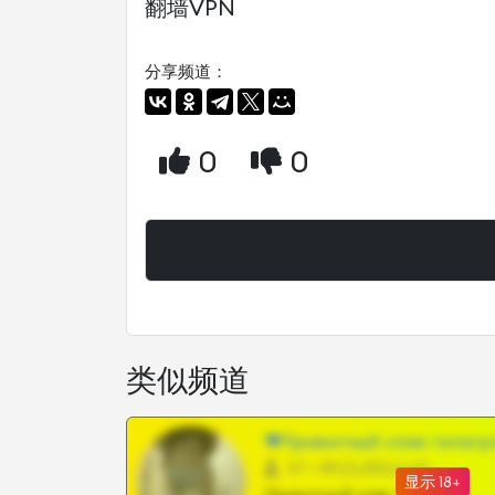
翻墙VPN
分享频道：
0
0
类似频道
❤Приватный слив телегр
57 •
@SZu3ll3sCatt_bot
显示 18+