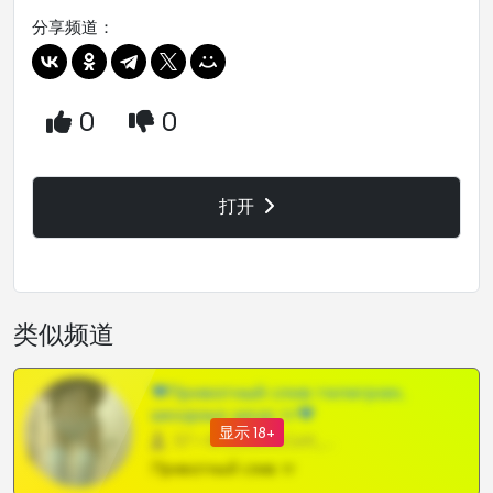
分享频道：
0
0
打开
类似频道
❤Приватный слив телеграм,
шкодных шкур тг❤
显示 18+
57 •
@SZu3ll3sCatt_bot
Приватный слив тг