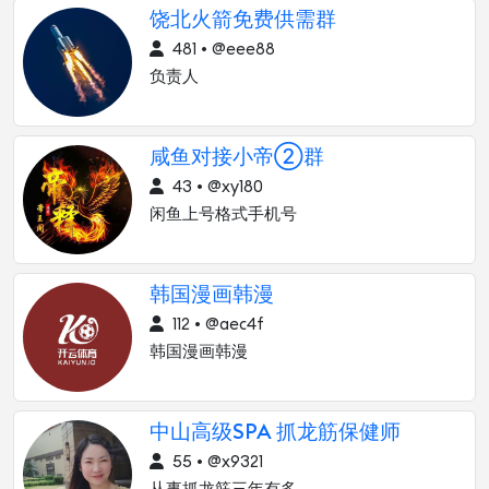
饶北火箭免费供需群
481 • @eee88
负责人
咸鱼对接小帝②群
43 • @xy180
闲鱼上号格式手机号
韩国漫画韩漫
112 • @aec4f
韩国漫画韩漫
中山高级SPA 抓龙筋保健师
55 • @x9321