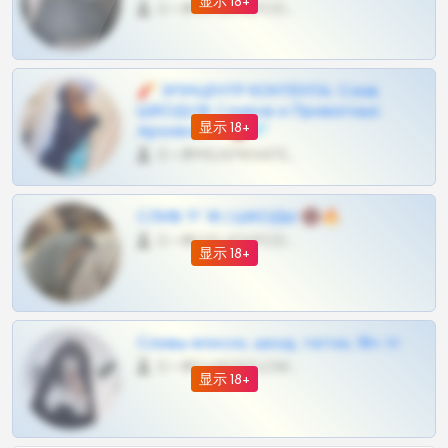
显示 18+
0 •
@OPLATAPODPSK1BOT
🧨 ЭПИЦЕНТР КОНТЕНТА: Слив
ШКОДОВ Сливов и Приватных
显示 18+
Архивов ТГ 🔞💎
0 •
@MILKPRIVATES39BOT
СЛИВ ТГ 18 | ШКОДЫ 🔞🔥
0 •
@OPLATAPODPSK1BOT
显示 18+
Сливы вписок, шкод, теток, 18+ тг
0 •
@DARK15FLOWSBOT
显示 18+