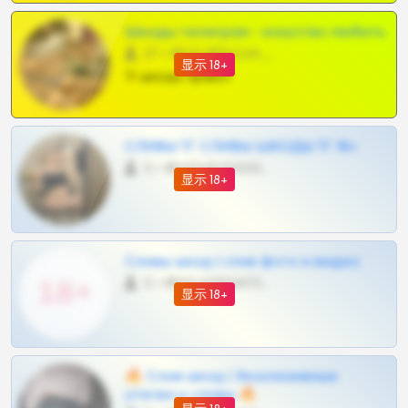
Шкоды телеграм - искуство любить
27 •
@SZu3ll3sCatt_bot
显示 18+
Тг шкоды приват
СЛИВЫ ТГ СЛИВЫ ШКОДЫ ТГ 18+
0 •
@VIPARHIVS55BOT
显示 18+
Сливы шкод | слив фото и видео
0 •
@MILKPRIVATES39BOT
显示 18+
🔥 Слив шкод | Эксклюзивные
утечки и сливы 🔥