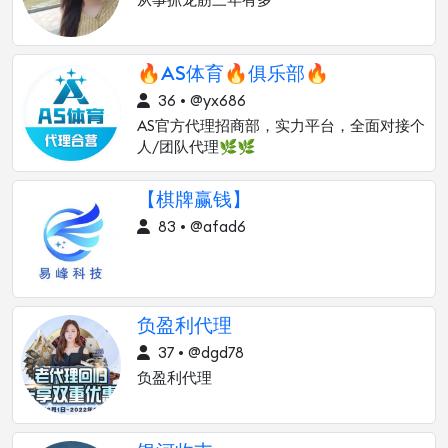
从事抓龙筋三年有多
🔥AS体育🔥俱乐部🔥
36 • @yx686
AS官方代理招商部，实力平台，全面对接个
人/团队代理🌿🌿
【棋牌赢钱】
83 • @afad6
负盈利代理
37 • @dgd78
负盈利代理