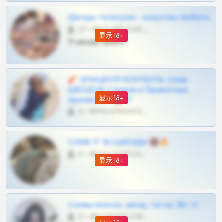
Шкоды телеграм - искуство любить
27 •
@SZu3ll3sCatt_bot
显示 18+
Тг шкоды приват
🧨 ЭПИЦЕНТР КОНТЕНТА: Слив
ШКОДОВ Сливов и Приватных
显示 18+
Архивов ТГ 🔞💎
0 •
@MILKPRIVATES39BOT
СЛИВ ТГ 18 | ШКОДЫ 🔞🔥
0 •
@OPLATAPODPSK1BOT
显示 18+
Сливы вписок, шкод, теток, 18+ тг
0 •
@DARK15FLOWSBOT