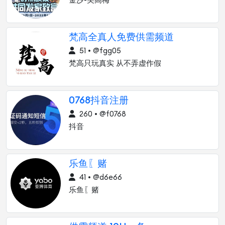
金沙-美高梅
梵高全真人免费供需频道
51 • @fgg05
梵高只玩真实 从不弄虚作假
0768抖音注册
260 • @f0768
抖音
乐鱼〖赌
41 • @d6e66
乐鱼〖赌