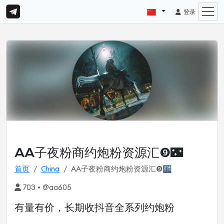
登录
AA子夜粉商约炮粉资源汇❾🌃
首页
China
AA子夜粉商约炮粉资源汇❾🌃
703 • @aa605
有量有价，长期收抖音全系列约炮粉