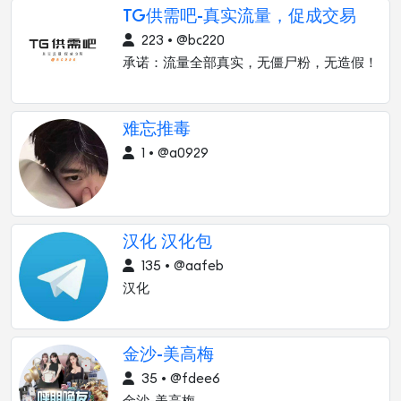
TG供需吧-真实流量，促成交易
223 • @bc220
承诺：流量全部真实，无僵尸粉，无造假！
难忘推毒
1 • @a0929
汉化 汉化包
135 • @aafeb
汉化
金沙-美高梅
35 • @fdee6