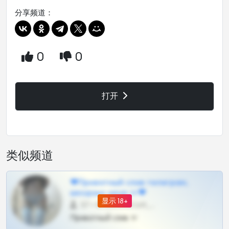
分享频道：
0
0
打开
类似频道
❤Приватный слив телеграм,
шкодных шкур тг❤
显示 18+
57 •
@SZu3ll3sCatt_bot
Приватный слив тг