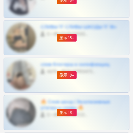
显示 18+
СЛИВЫ ТГ СЛИВЫ ШКОДЫ ТГ 18+
0 •
@VIPARHIVS55BOT
显示 18+
слив блогерш и онлифанщиц
4675 •
@MILKPRIVATES39BOT
显示 18+
🔥 Слив шкод | Эксклюзивные
утечки и сливы 🔥
显示 18+
0 •
@OPLATAPODPSK1BOT