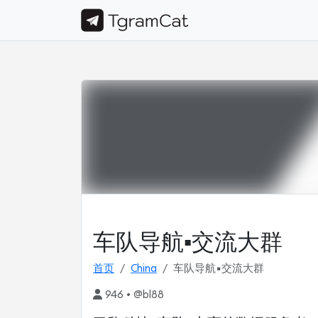
车队导航▪️交流大群
首页
China
车队导航▪️交流大群
946 • @bl88