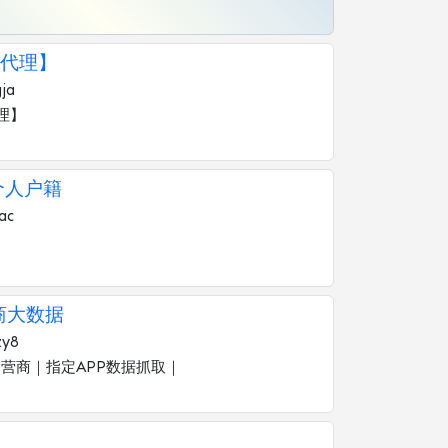
代理】
ja
理】
个人户籍
ac
商大数据
zy8
运营商｜指定APP数据抓取｜