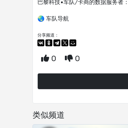
巴黎科技▪️车队/卡商的数据服务者
🌏 车队导航
分享频道：
0
0
类似频道