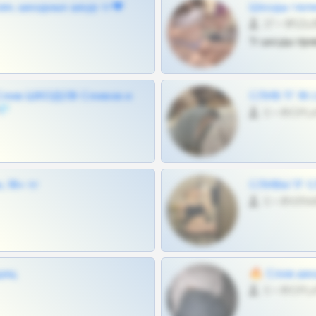
ам, шкодных шкур тг❤
Шкоды теле
27 •
Тг шкоды при
Слив ШКОДОВ Сливов и
СЛИВ ТГ 18
💎
0 •
 18+ тг
СЛИВЫ ТГ С
0 •
щиц
🔥 Слив шко
0 •