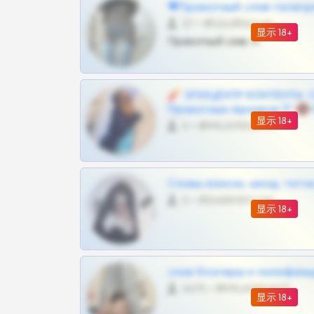
❤Приватный слив телегр
57 •
@SZu3ll3sCatt_bot
显示 18+
Приватный слив тг
🧨 ЭПИЦЕНТР КОНТЕНТА: 
Приватных Архивов ТГ 🔞
显示 18+
0 •
@MILKPRIVATES39BOT
Сливы вписок, шкод, теток,
0 •
@DARK15FLOWSBOT
显示 18+
слив блогерш и онлифан
4675 •
@MILKPRIVATES39BOT
显示 18+