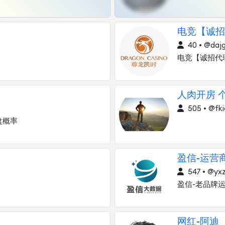
电竞【诚招
40 • @dajg
电竞【诚招代
人肉开房 
505 • @fki
盘概率
盈信-运营
547 • @yx
盈信-老品牌
网红-阿迪