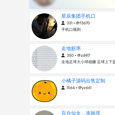
星辰集团手机口
331 • @f3670
手机口规则
走地赔率
350 • @zd417
走地足球大小球稳赚 足球上下
小橘子源码出售定制
1564 • @yz661
百合仙女，洛丽塔