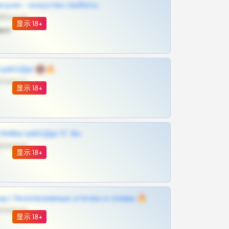
грам - искуство любить
@SZu3ll3sCatt_bot
显示 18+
ват
 | ШКОДЫ 🔞🔥
@OPLATAPODPSK1BOT
显示 18+
ЛИВЫ ШКОДЫ ТГ 18+
@VIPARHIVS55BOT
显示 18+
д | Эксклюзивные утечки и сливы 🔥
@OPLATAPODPSK1BOT
显示 18+