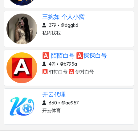
王婉如 个人小窝
379 • @dggkd
私约找我
🅰 陌陌白号 🅰探探白号
491 • @b795a
🅰 钉钉白号 🅰 伊对白号
开云代理
660 • @ae957
开云体育