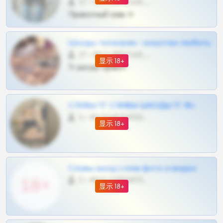
57 •
@SZu3ll3sCatt_bot
Приватный слив тг
Шкоды телеграм - искуство любить
27 •
@SZu3ll3sCatt_bot
显示 18+
Тг шкоды приват
СЛИВЫ ТГ СЛИВЫ ШКОДЫ ТГ 18+
0 •
@VIPARHIVS55BOT
显示 18+
Сливы шкод | слив фото и видео
0 •
@MILKPRIVATES39BOT
显示 18+