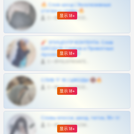
🔥 Слив шкод | Эксклюзивные
утечки и сливы 🔥
显示 18+
0 •
@OPLATAPODPSK1BOT
🧨 ЭПИЦЕНТР КОНТЕНТА: Слив
ШКОДОВ Сливов и Приватных
显示 18+
Архивов ТГ 🔞💎
0 •
@MILKPRIVATES39BOT
СЛИВ ТГ 18 | ШКОДЫ 🔞🔥
0 •
@OPLATAPODPSK1BOT
显示 18+
Сливы вписок, шкод, теток, 18+ тг
0 •
@DARK15FLOWSBOT
显示 18+