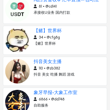
81 • @cd141
承接收U业务 国内打款
【赌】世界杯
34 • @cfg8g
【赌】世界杯
抖音美女主播
110 • @zb382
抖音 美女 吃播 舞蹈 游戏
象牙早报-大象工作室
6866 • @dd748
自助服务