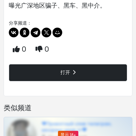
曝光广深地区骗子、黑车、黑中介。
分享频道：
0
0
打开
类似频道
❤Приватный слив телеграм,
шкодных шкур тг❤
显示 18+