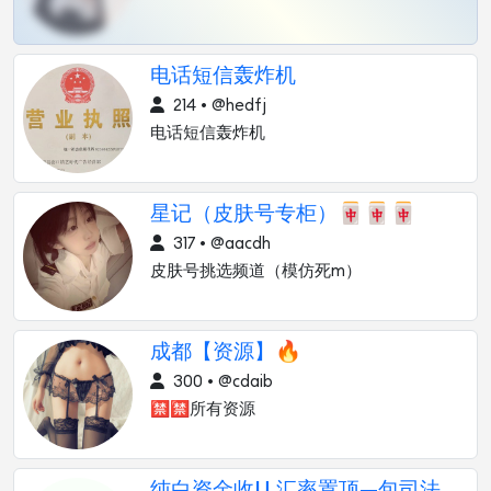
电话短信轰炸机
214 • @hedfj
电话短信轰炸机
星记（皮肤号专柜）🀄️🀄️🀄️
317 • @aacdh
皮肤号挑选频道（模仿死m）
成都【资源】🔥
300 • @cdaib
🈲🈲所有资源
纯白资金收U 汇率置顶—包司法