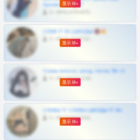
显示 18+
Архивов ТГ 🔞💎
0 •
@MILKPRIVATES39BOT
СЛИВ ТГ 18 | ШКОДЫ 🔞🔥
0 •
@OPLATAPODPSK1BOT
显示 18+
Сливы вписок, шкод, теток, 18+ тг
0 •
@DARK15FLOWSBOT
显示 18+
СЛИВЫ ТГ СЛИВЫ ШКОДЫ ТГ 18+
0 •
@VIPARHIVS55BOT
显示 18+