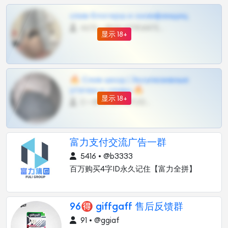
слив блогерш и онлифанщиц
4675 •
@MILKPRIVATES39BOT
显示 18+
🔥 Слив шкод | Эксклюзивные
утечки и сливы 🔥
显示 18+
0 •
@OPLATAPODPSK1BOT
富力支付交流广告一群
5416 • @b3333
百万购买4字ID永久记住【富力全拼】
96🉐 giffgaff 售后反馈群
91 • @ggiaf