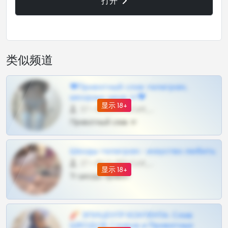
打开
类似频道
❤Приватный слив телеграм,
шкодных шкур тг❤
显示 18+
57 •
@SZu3ll3sCatt_bot
Приватный слив тг
Шкоды телеграм - искуство любить
27 •
@SZu3ll3sCatt_bot
显示 18+
Тг шкоды приват
🧨 ЭПИЦЕНТР КОНТЕНТА: Слив
ШКОДОВ Сливов и Приватных