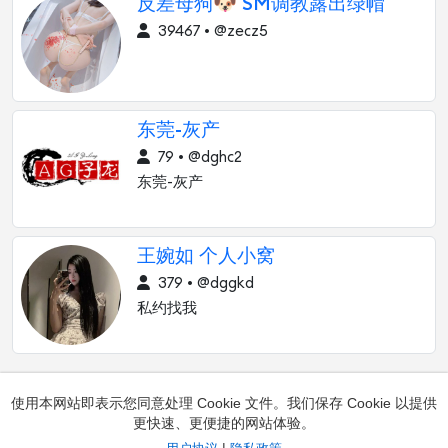
反差母狗🐶 SM调教露出绿帽
39467 • @zecz5
东莞-灰产
79 • @dghc2
东莞-灰产
王婉如 个人小窝
379 • @dggkd
私约找我
使用本网站即表示您同意处理 Cookie 文件。我们保存 Cookie 以提供
更快速、更便捷的网站体验。