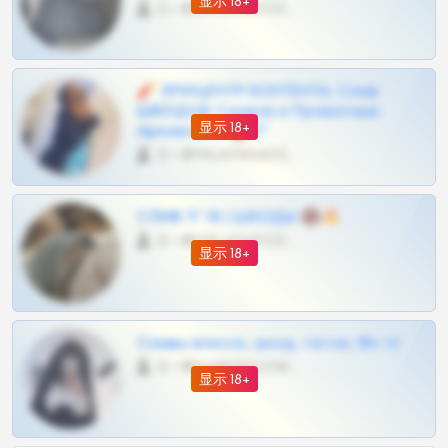
显示 18+
0 •
@OPLATAPODPSK1BOT
🧨 ЭПИЦЕНТР КОНТЕНТА: Слив
ШКОДОВ Сливов и Приватных
显示 18+
Архивов ТГ 🔞💎
0 •
@MILKPRIVATES39BOT
СЛИВ ТГ 18 | ШКОДЫ 🔞🔥
0 •
@OPLATAPODPSK1BOT
显示 18+
Сливы вписок, шкод, теток, 18+ тг
0 •
@DARK15FLOWSBOT
显示 18+