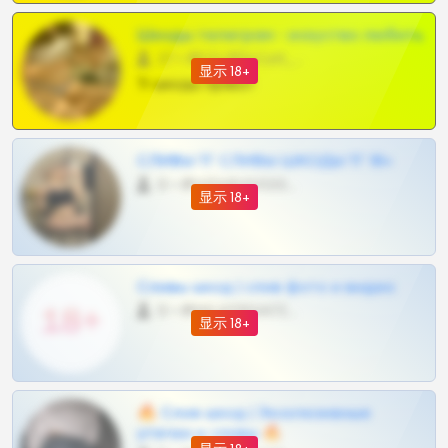
Шкоды телеграм - искуство любить
27 •
@SZu3ll3sCatt_bot
显示 18+
Тг шкоды приват
СЛИВЫ ТГ СЛИВЫ ШКОДЫ ТГ 18+
0 •
@VIPARHIVS55BOT
显示 18+
Сливы шкод | слив фото и видео
0 •
@MILKPRIVATES39BOT
显示 18+
🔥 Слив шкод | Эксклюзивные
утечки и сливы 🔥