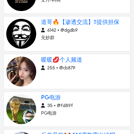
支付-料商
道哥🔥【渗透交流】‼️提供担保
6142 • @dgdb9
无炒群
暖暖💋个人频道
255 • @cb879
PG电游
35 • @fd89f
PG电游