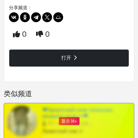
分享频道：
0
0
打开
类似频道
❤Приватный слив телеграм,
шкодных шкур тг❤
显示 18+
57 •
@SZu3ll3sCatt_bot
Приватный слив тг