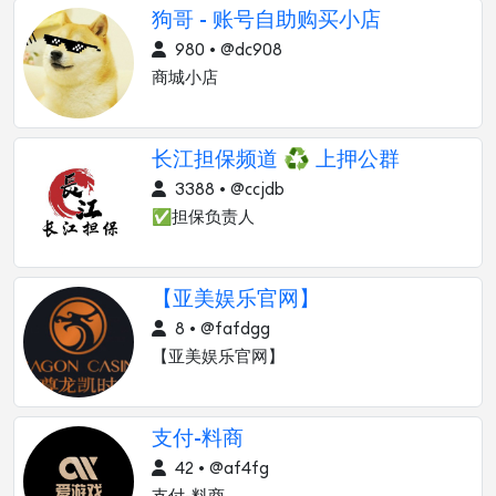
狗哥 - 账号自助购买小店
980 • @dc908
商城小店
长江担保频道 ♻ 上押公群
3388 • @ccjdb
✅担保负责人
【亚美娱乐官网】
8 • @fafdgg
【亚美娱乐官网】
支付-料商
42 • @af4fg