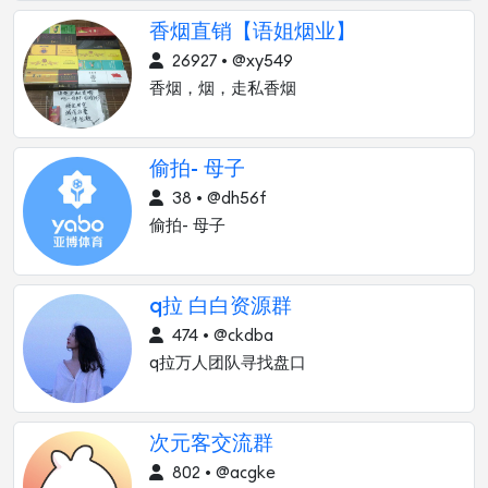
香烟直销【语姐烟业】
26927 • @xy549
香烟，烟，走私香烟
偷拍- 母子
38 • @dh56f
偷拍- 母子
q拉 白白资源群
474 • @ckdba
q拉万人团队寻找盘口
次元客交流群
802 • @acgke