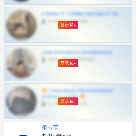
СЛИВЫ ТГ СЛИВЫ ШКОДЫ ТГ 18+
0 •
@VIPARHIVS55BOT
显示 18+
слив блогерш и онлифанщиц
4675 •
@MILKPRIVATES39BOT
显示 18+
🔥 Слив шкод | Эксклюзивные
утечки и сливы 🔥
显示 18+
0 •
@OPLATAPODPSK1BOT
租卡宝