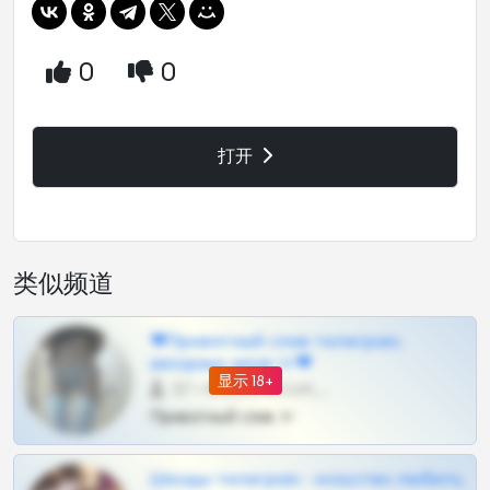
0
0
打开
类似频道
❤Приватный слив телеграм,
шкодных шкур тг❤
显示 18+
57 •
@SZu3ll3sCatt_bot
Приватный слив тг
Шкоды телеграм - искуство любить