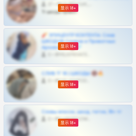
27 •
@SZu3ll3sCatt_bot
显示 18+
Тг шкоды приват
🧨 ЭПИЦЕНТР КОНТЕНТА: Слив
ШКОДОВ Сливов и Приватных
显示 18+
Архивов ТГ 🔞💎
0 •
@MILKPRIVATES39BOT
СЛИВ ТГ 18 | ШКОДЫ 🔞🔥
0 •
@OPLATAPODPSK1BOT
显示 18+
Сливы вписок, шкод, теток, 18+ тг
0 •
@DARK15FLOWSBOT
显示 18+