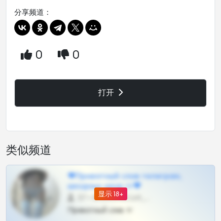
分享频道：
0
0
打开
类似频道
❤Приватный слив телеграм,
шкодных шкур тг❤
显示 18+
57 •
@SZu3ll3sCatt_bot
Приватный слив тг