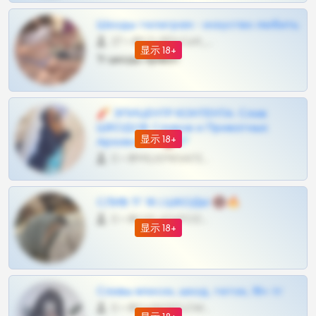
Шкоды телеграм - искуство любить
27 •
@SZu3ll3sCatt_bot
显示 18+
Тг шкоды приват
🧨 ЭПИЦЕНТР КОНТЕНТА: Слив
ШКОДОВ Сливов и Приватных
显示 18+
Архивов ТГ 🔞💎
0 •
@MILKPRIVATES39BOT
СЛИВ ТГ 18 | ШКОДЫ 🔞🔥
0 •
@OPLATAPODPSK1BOT
显示 18+
Сливы вписок, шкод, теток, 18+ тг
0 •
@DARK15FLOWSBOT