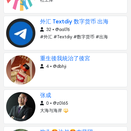
社工库
外汇 Textdiy 数字货币 出海
32 • @aa176
#外汇 #Textdiy #数字货币 #出海
重生後我統治了後宮
4 • @dbhji
张成
0 • @z0165
大海与海岸 🔱