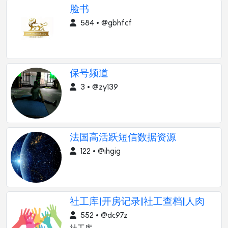
脸书
584 • @gbhfcf
保号频道
3 • @zy139
法国高活跃短信数据资源
122 • @ihgig
社工库|开房记录|社工查档|人肉
552 • @dc97z