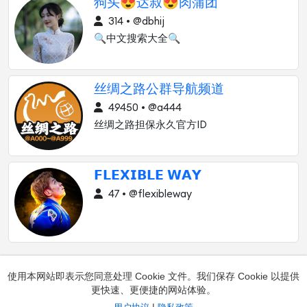
狗头😍达叔😍肉蒲团
314 • @dbhij
🔍中文搜索大全🔍
丝绸之路公群导航频道
49450 • @a444
丝绸之路担保永久官方ID
𝗙𝗟𝗘𝗫𝗜𝗕𝗟𝗘 𝗪𝗔𝗬
47 • @flexibleway
使用本网站即表示您同意处理 Cookie 文件。我们保存 Cookie 以提供
更快速、更便捷的网站体验。