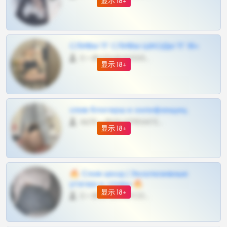
显示 18+
СЛИВЫ ТГ СЛИВЫ ШКОДЫ ТГ 18+
0 •
@VIPARHIVS55BOT
显示 18+
слив блогерш и онлифанщиц
4675 •
@MILKPRIVATES39BOT
显示 18+
🔥 Слив шкод | Эксклюзивные
утечки и сливы 🔥
显示 18+
0 •
@OPLATAPODPSK1BOT