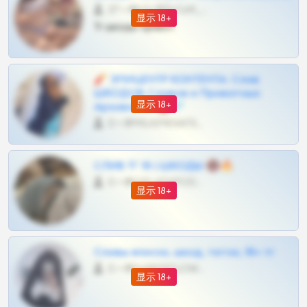
27 •
@SZu3ll3sCatt_bot
显示 18+
Тг шкоды приват
🧨 ЭПИЦЕНТР КОНТЕНТА: Слив
ШКОДОВ Сливов и Приватных
显示 18+
Архивов ТГ 🔞💎
0 •
@MILKPRIVATES39BOT
СЛИВ ТГ 18 | ШКОДЫ 🔞🔥
0 •
@OPLATAPODPSK1BOT
显示 18+
Сливы вписок, шкод, теток, 18+ тг
0 •
@DARK15FLOWSBOT
显示 18+