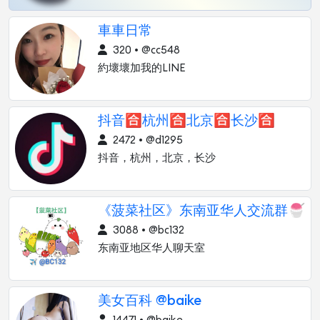
車車日常
320 • @cc548
約壞壞加我的LINE
抖音🈴杭州🈴北京🈴长沙🈴
2472 • @d1295
抖音，杭州，北京，长沙
《菠菜社区》东南亚华人交流群🍧
3088 • @bc132
东南亚地区华人聊天室
美女百科 @baike