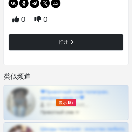
0
0
打开
类似频道
❤Приватный слив телеграм,
шкодных шкур тг❤
显示 18+
57 •
@SZu3ll3sCatt_bot
Приватный слив тг
Шкоды телеграм - искуство любить