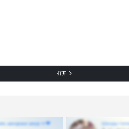
打开
ам, шкодных шкур тг❤
Шкоды теле