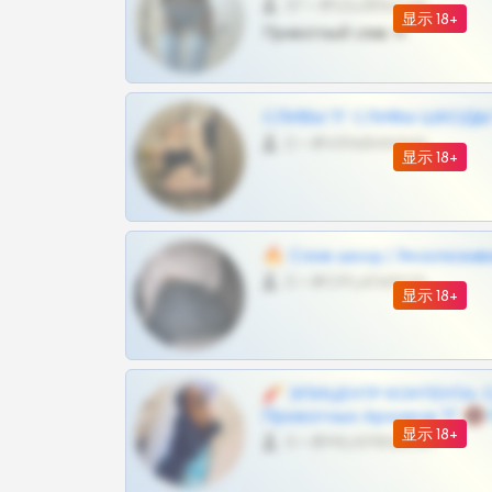
57 •
@SZu3ll3sCatt_bot
显示 18+
Приватный слив тг
СЛИВЫ ТГ СЛИВЫ ШКОДЫ Т
0 •
@VIPARHIVS55BOT
显示 18+
🔥 Слив шкод | Эксклюзив
0 •
@OPLATAPODPSK1BOT
显示 18+
🧨 ЭПИЦЕНТР КОНТЕНТА: 
Приватных Архивов ТГ 🔞
显示 18+
0 •
@MILKPRIVATES39BOT