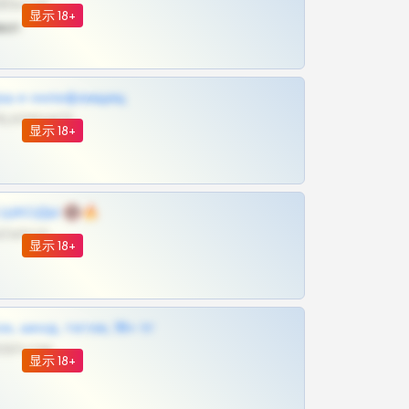
@SZu3ll3sCatt_bot
显示 18+
ват
рш и онлифанщиц
@MILKPRIVATES39BOT
显示 18+
 | ШКОДЫ 🔞🔥
@OPLATAPODPSK1BOT
显示 18+
к, шкод, теток, 18+ тг
@DARK15FLOWSBOT
显示 18+