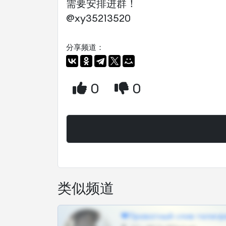
需要安排进群！
@xy35213520
分享频道：
0
0
类似频道
❤Приватный слив телегр