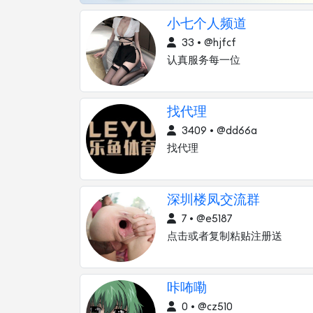
小七个人频道
33 • @hjfcf
认真服务每一位
找代理
3409 • @dd66a
找代理
深圳楼凤交流群
7 • @e5187
点击或者复制粘贴注册送
咔咘嘞
0 • @cz510