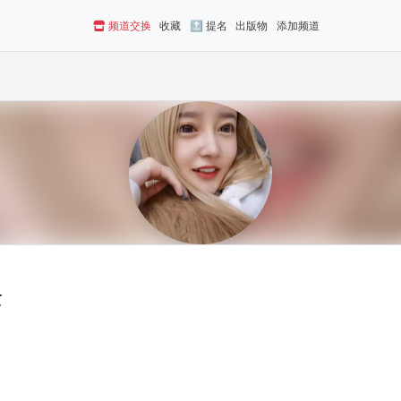
频道交换
收藏
🔝 提名
出版物
添加频道
茶