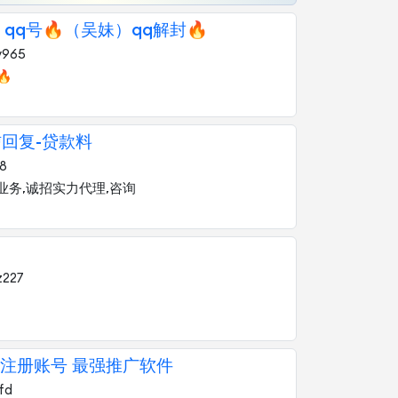
qq号🔥（吴妹）qq解封🔥
y965

信回复-贷款料
18
业务,诚招实力代理,咨询
z227
注册账号 最强推广软件
fd