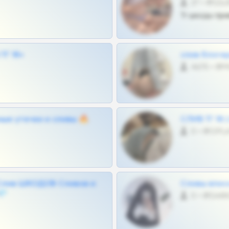
27 •
Тг шкоды при
Г 18+
слив блоге
4675 •
ные утечки и сливы 🔥
СЛИВ ТГ 18
0 •
Слив ШКОДОВ Сливов и
Сливы вписо
💎
0 •