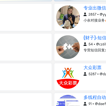
专业出微信 
2857 • @y
小余对接业务
{财子}-短
54 • @cz6
专营短信回复
大众彩票
5287 • @d
多线程自动
91 • @daef