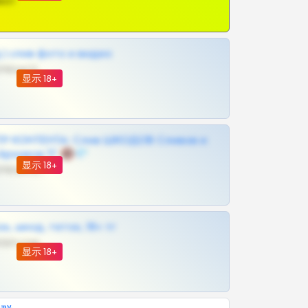
ват
| слив фото и видео
@MILKPRIVATES39BOT
显示 18+
Р КОНТЕНТА: Слив ШКОДОВ Сливов и
Архивов ТГ 🔞💎
显示 18+
@MILKPRIVATES39BOT
к, шкод, теток, 18+ тг
@DARK15FLOWSBOT
显示 18+