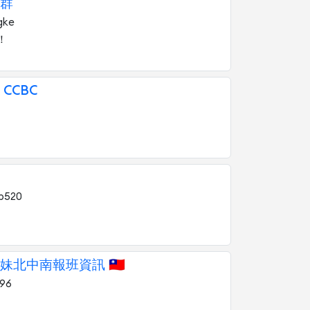
群
gke
！
CCBC
b520
北中南報班資訊 🇹🇼
796