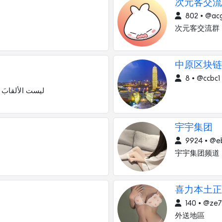
次元客交流
802 • @ac
次元客交流群
中原区块链 
8 • @ccbc1
ليست الألقابَ 
宇宇集团
9924 • @e
宇宇集团频道
喜力本土正妹
140 • @ze
外送地區