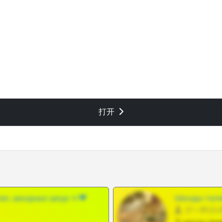
打开
ам, шкодных шкур тг❤
Шкоды теле
27 •