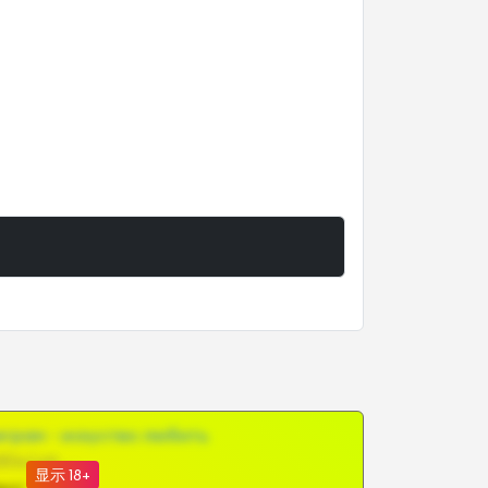
грам - искуство любить
@SZu3ll3sCatt_bot
显示 18+