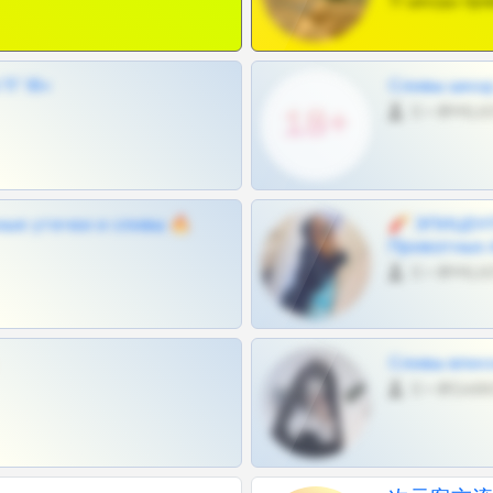
Тг шкоды при
Г 18+
Сливы шкод 
0 •
ные утечки и сливы 🔥
🧨 ЭПИЦЕНТ
Приватных 
0 •
Сливы вписо
0 •