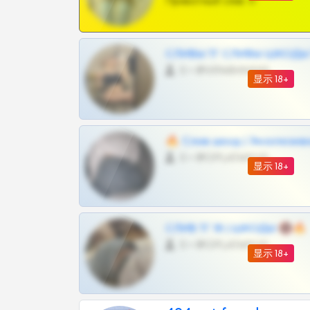
Приватный слив тг
СЛИВЫ ТГ СЛИВЫ ШКОДЫ Т
0 •
@VIPARHIVS55BOT
显示 18+
🔥 Слив шкод | Эксклюзив
0 •
@OPLATAPODPSK1BOT
显示 18+
СЛИВ ТГ 18 | ШКОДЫ 🔞🔥
0 •
@OPLATAPODPSK1BOT
显示 18+