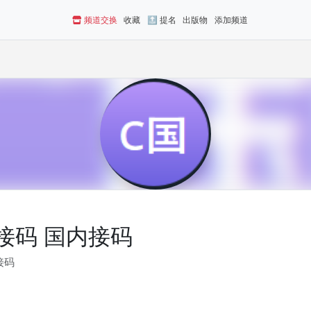
频道交换
收藏
🔝 提名
出版物
添加频道
外接码 国内接码
接码