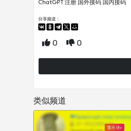
ChatGPT 注册 国外接码 国内接码
分享频道：
0
0
类似频道
❤Приватный слив телегр
57 •
@SZu3ll3sCatt_bot
显示 18+