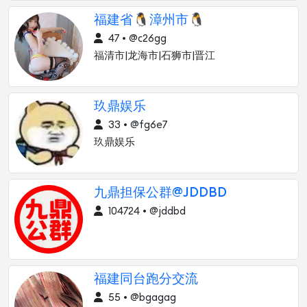
福建省🐧漳州市🐧
47 • @c26gg
福清市|龙海市|石狮市|晋江
玖鼎娱乐
33 • @fg6e7
玖鼎娱乐
九鼎担保公群@JDDBD
104724 • @jddbd
福建同台跑分交流
55 • @bgagag