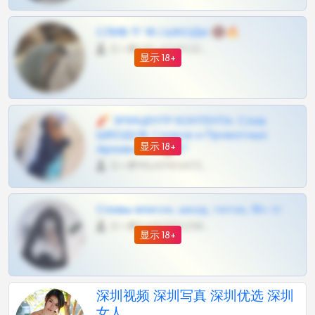
СЛИВ ТГ 18 | ШКОДЫ 🔞🔥
0 •
@OPLATAPODPSK1BOT
显示 18+
🧨 ЭПИЦЕНТР КОНТЕНТА: Слив
ШКОДОВ Сливов и Приватных
显示 18+
Архивов ТГ 🔞💎
0 •
@MILKPRIVATES39BOT
Сливы вписок, шкод, теток, 18+ тг
0 •
@DARK15FLOWSBOT
显示 18+
深圳视频 深圳写真 深圳优选 深圳
女人