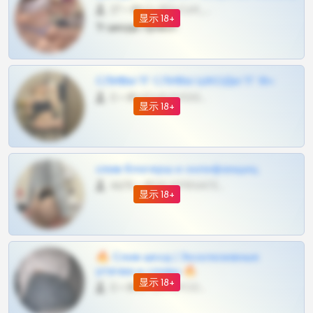
27 •
@SZu3ll3sCatt_bot
显示 18+
Тг шкоды приват
СЛИВЫ ТГ СЛИВЫ ШКОДЫ ТГ 18+
0 •
@VIPARHIVS55BOT
显示 18+
слив блогерш и онлифанщиц
4675 •
@MILKPRIVATES39BOT
显示 18+
🔥 Слив шкод | Эксклюзивные
утечки и сливы 🔥
显示 18+
0 •
@OPLATAPODPSK1BOT