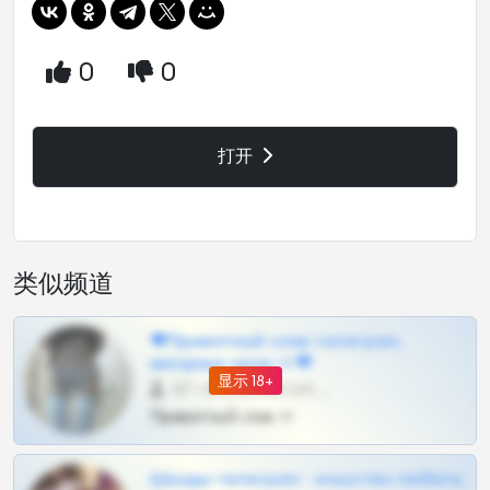
0
0
打开
类似频道
❤Приватный слив телеграм,
шкодных шкур тг❤
显示 18+
57 •
@SZu3ll3sCatt_bot
Приватный слив тг
Шкоды телеграм - искуство любить