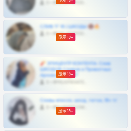
显示 18+
0 •
@OPLATAPODPSK1BOT
СЛИВ ТГ 18 | ШКОДЫ 🔞🔥
0 •
@OPLATAPODPSK1BOT
显示 18+
🧨 ЭПИЦЕНТР КОНТЕНТА: Слив
ШКОДОВ Сливов и Приватных
显示 18+
Архивов ТГ 🔞💎
0 •
@MILKPRIVATES39BOT
Сливы вписок, шкод, теток, 18+ тг
0 •
@DARK15FLOWSBOT
显示 18+