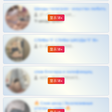
Шкоды телеграм - искуство любить
27 •
@SZu3ll3sCatt_bot
显示 18+
Тг шкоды приват
СЛИВЫ ТГ СЛИВЫ ШКОДЫ ТГ 18+
0 •
@VIPARHIVS55BOT
显示 18+
слив блогерш и онлифанщиц
4675 •
@MILKPRIVATES39BOT
显示 18+
🔥 Слив шкод | Эксклюзивные
утечки и сливы 🔥