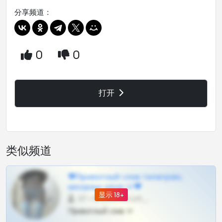
分享频道：
0
0
打开
类似频道
❤Приватный слив телеграм,
шкодных шкур тг❤
显示 18+
57 •
@SZu3ll3sCatt_bot
Приватный слив тг