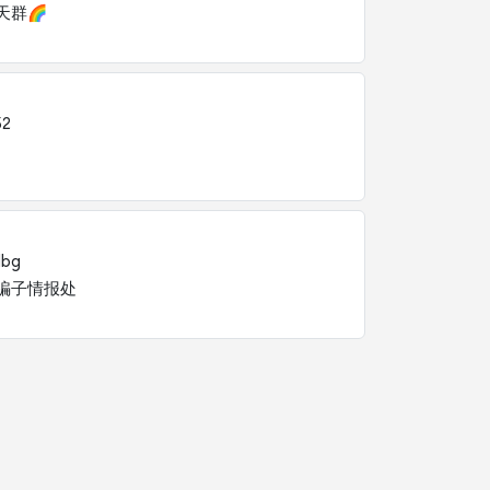
天群🌈
52
dbg
骗子情报处