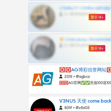
СЛИВЫ ТГ СЛИВЫ ШКОДЫ Т
0 •
@VIPARHIVS55BOT
显示 18+
🔥 Слив шкод | Эксклюзив
0 •
@OPLATAPODPSK1BOT
显示 18+
🅾️🅾️AG博彩信誉网站🅾️
2376 • @agbca
🅾️🅾️AG官网✅✅充值100送100
V3NUS 天使 come bac
8019 • @z8605