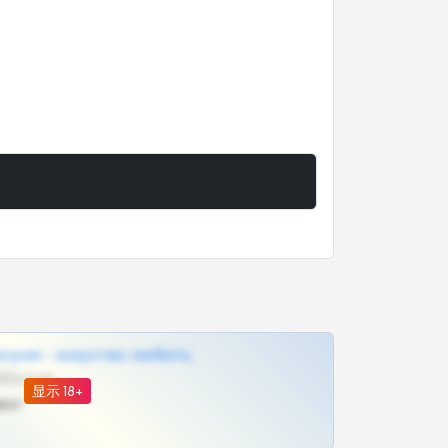
грам - искуство любить
@SZu3ll3sCatt_bot
显示 18+
ват