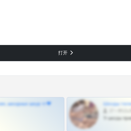
打开
ам, шкодных шкур тг❤
Шкоды теле
27 •
Тг шкоды при