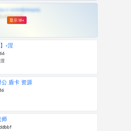
рш и онлифанщиц
@MILKPRIVATES39BOT
显示 18+
】-涅
66
-涅
公 盾卡 资源
36
老师
ddbbf