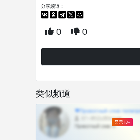
分享频道：
0
0
类似频道
❤Приватный слив телегр
57 •
@SZu3ll3sCatt_bot
显示 18+
Приватный слив тг