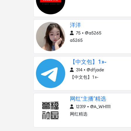
洋洋
75 • @a5265
a5265
【中文包】»-
314 • @dfjade
【中文包】»-
网红‘主播’精选
12319 • @A_WH1111
网红精选