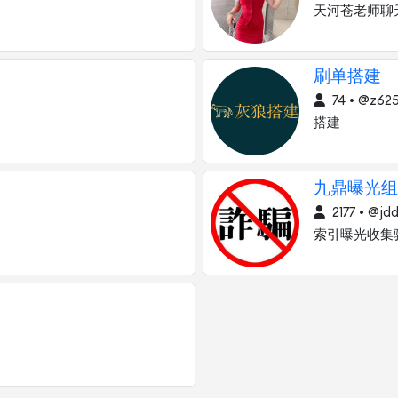
天河苍老师聊
刷单搭建
74 • @z62
搭建
九鼎曝光组
2177 • @jd
索引曝光收集