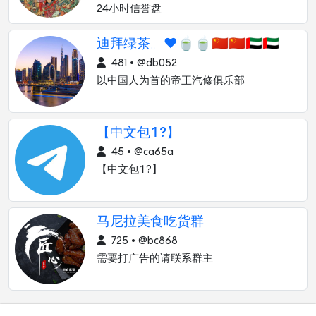
24小时信誉盘
迪拜绿茶。❤🍵🍵🇨🇳🇨🇳🇦🇪🇦🇪
481 • @db052
以中国人为首的帝王汽修俱乐部
【中文包?】
45 • @ca65a
【中文包?】
马尼拉美食吃货群
725 • @bc868
需要打广告的请联系群主