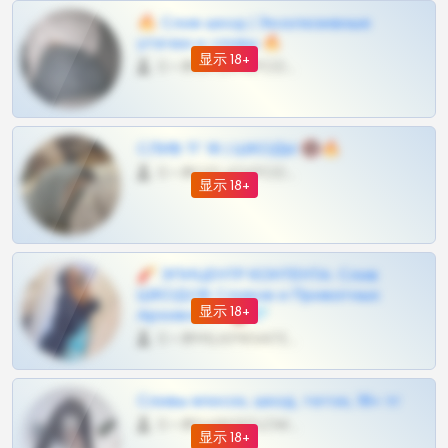
🔥 Слив шкод | Эксклюзивные
утечки и сливы 🔥
显示 18+
0 •
@OPLATAPODPSK1BOT
СЛИВ ТГ 18 | ШКОДЫ 🔞🔥
0 •
@OPLATAPODPSK1BOT
显示 18+
🧨 ЭПИЦЕНТР КОНТЕНТА: Слив
ШКОДОВ Сливов и Приватных
显示 18+
Архивов ТГ 🔞💎
0 •
@MILKPRIVATES39BOT
Сливы вписок, шкод, теток, 18+ тг
0 •
@DARK15FLOWSBOT
显示 18+