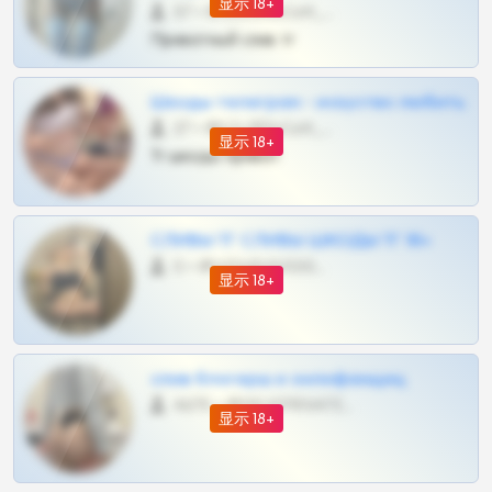
显示 18+
57 •
@SZu3ll3sCatt_bot
Приватный слив тг
Шкоды телеграм - искуство любить
27 •
@SZu3ll3sCatt_bot
显示 18+
Тг шкоды приват
СЛИВЫ ТГ СЛИВЫ ШКОДЫ ТГ 18+
0 •
@VIPARHIVS55BOT
显示 18+
слив блогерш и онлифанщиц
4675 •
@MILKPRIVATES39BOT
显示 18+