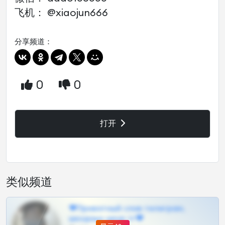
飞机： @xiaojun666
分享频道：
0
0
打开
类似频道
❤Приватный слив телеграм,
шкодных шкур тг❤