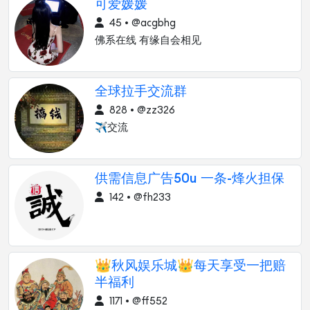
可爱媛媛
45 • @acgbhg
佛系在线 有缘自会相见
全球拉手交流群
828 • @zz326
✈️交流
供需信息广告50u 一条-烽火担保
142 • @fh233
👑秋风娱乐城👑每天享受一把赔
半福利
1171 • @ff552