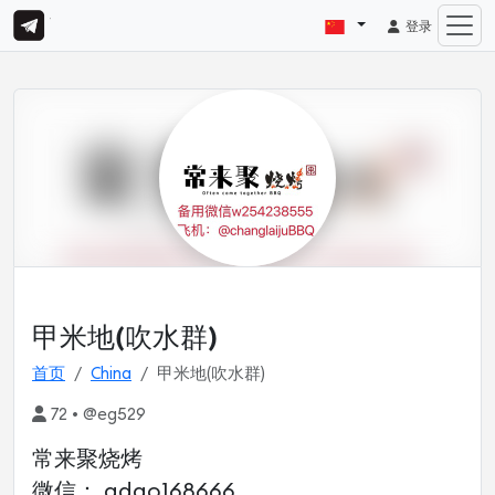
登录
甲米地(吹水群)
首页
China
甲米地(吹水群)
72 • @eg529
常来聚烧烤
微信： adao168666