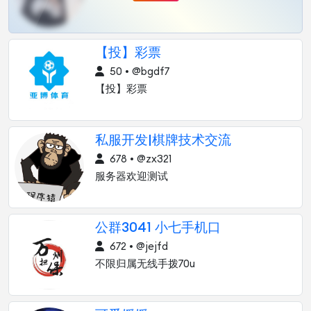
【投】彩票
50 • @bgdf7
【投】彩票
私服开发|棋牌技术交流
678 • @zx321
服务器欢迎测试
公群3041 小七手机口
672 • @jejfd
不限归属无线手拨70u