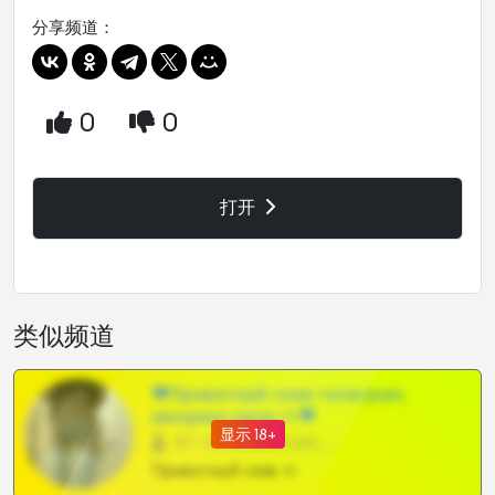
分享频道：
0
0
打开
类似频道
❤Приватный слив телеграм,
шкодных шкур тг❤
显示 18+
57 •
@SZu3ll3sCatt_bot
Приватный слив тг