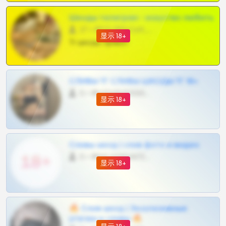
Шкоды телеграм - искуство любить
27 •
@SZu3ll3sCatt_bot
显示 18+
Тг шкоды приват
СЛИВЫ ТГ СЛИВЫ ШКОДЫ ТГ 18+
0 •
@VIPARHIVS55BOT
显示 18+
Сливы шкод | слив фото и видео
0 •
@MILKPRIVATES39BOT
显示 18+
🔥 Слив шкод | Эксклюзивные
утечки и сливы 🔥