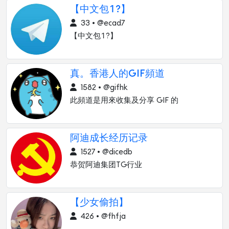
【中文包?】
33 • @ecad7
【中文包?】
真。香港人的GIF頻道
1582 • @gifhk
此頻道是用來收集及分享 GIF 的
阿迪成长经历记录
1527 • @dicedb
恭贺阿迪集团TG行业
【少女偷拍】
426 • @fhfja