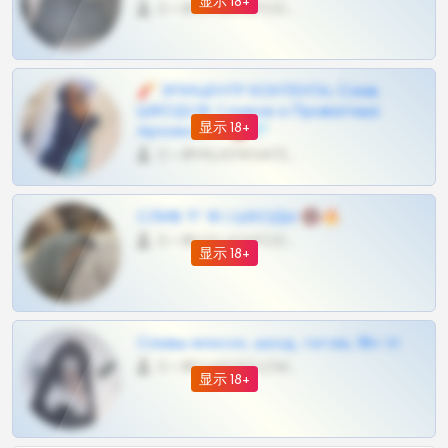
显示 18+
0 •
@OPLATAPODPSK1BOT
🧨 ЭПИЦЕНТР КОНТЕНТА: Слив
ШКОДОВ Сливов и Приватных
显示 18+
Архивов ТГ 🔞💎
0 •
@MILKPRIVATES39BOT
СЛИВ ТГ 18 | ШКОДЫ 🔞🔥
0 •
@OPLATAPODPSK1BOT
显示 18+
Сливы вписок, шкод, теток, 18+ тг
0 •
@DARK15FLOWSBOT
显示 18+