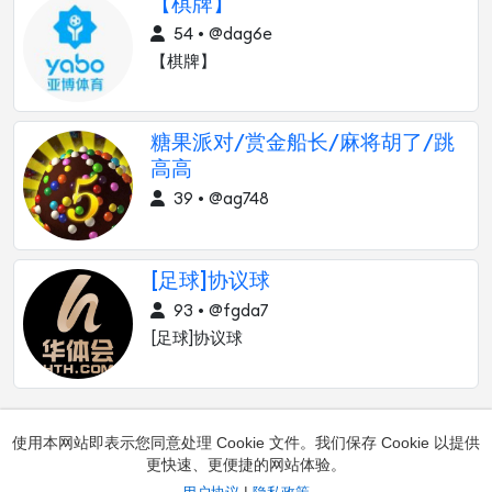
【棋牌】
54 • @dag6e
【棋牌】
糖果派对/赏金船长/麻将胡了/跳
高高
39 • @ag748
[足球]协议球
93 • @fgda7
[足球]协议球
使用本网站即表示您同意处理 Cookie 文件。我们保存 Cookie 以提供
更快速、更便捷的网站体验。