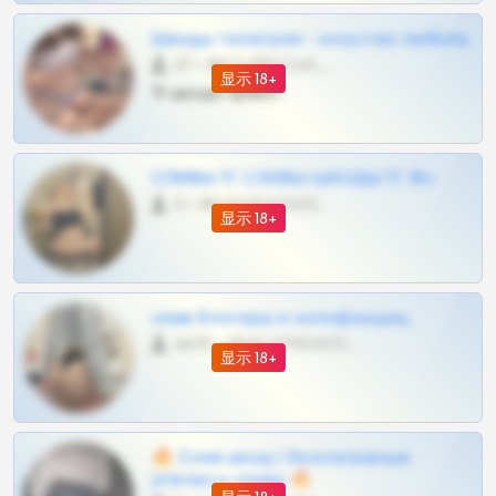
Шкоды телеграм - искуство любить
27 •
@SZu3ll3sCatt_bot
显示 18+
Тг шкоды приват
СЛИВЫ ТГ СЛИВЫ ШКОДЫ ТГ 18+
0 •
@VIPARHIVS55BOT
显示 18+
слив блогерш и онлифанщиц
4675 •
@MILKPRIVATES39BOT
显示 18+
🔥 Слив шкод | Эксклюзивные
утечки и сливы 🔥