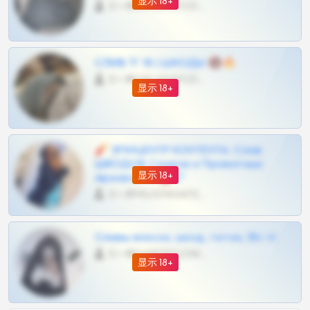
显示 18+
0 •
@OPLATAPODPSK1BOT
СЛИВ ТГ 18 | ШКОДЫ 🔞🔥
0 •
@OPLATAPODPSK1BOT
显示 18+
🧨 ЭПИЦЕНТР КОНТЕНТА: Слив
ШКОДОВ Сливов и Приватных
显示 18+
Архивов ТГ 🔞💎
0 •
@MILKPRIVATES39BOT
Сливы вписок, шкод, теток, 18+ тг
0 •
@DARK15FLOWSBOT
显示 18+