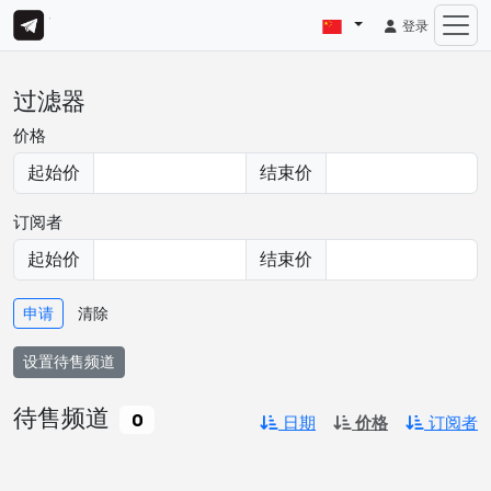
登录
过滤器
价格
起始价
结束价
订阅者
起始价
结束价
申请
清除
设置待售频道
待售频道
0
日期
价格
订阅者