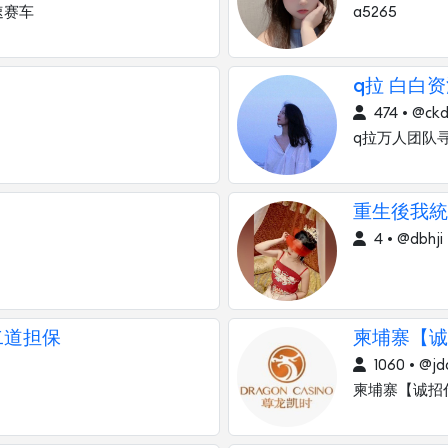
速赛车
a5265
q拉 白白
474 • @ck
q拉万人团队
重生後我統
4 • @dbhji
 二道担保
柬埔寨【诚
1060 • @jd
柬埔寨【诚招