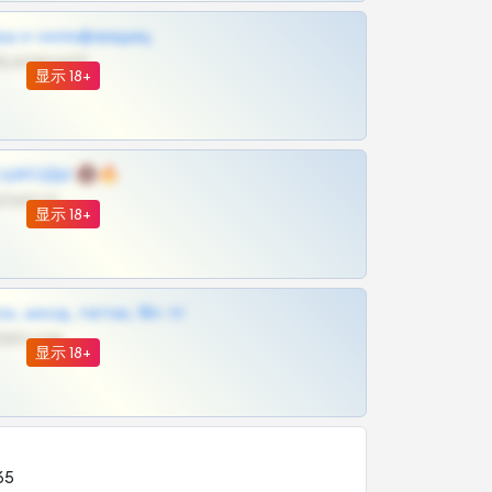
рш и онлифанщиц
@MILKPRIVATES39BOT
显示 18+
 | ШКОДЫ 🔞🔥
@OPLATAPODPSK1BOT
显示 18+
к, шкод, теток, 18+ тг
@DARK15FLOWSBOT
显示 18+
65