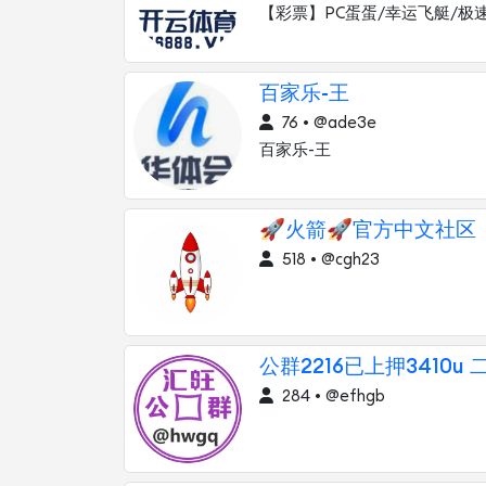
【彩票】PC蛋蛋/幸运飞艇/极
百家乐-王
76 • @ade3e
百家乐-王
🚀火箭🚀官方中文社区
518 • @cgh23
公群2216已上押3410u
284 • @efhgb