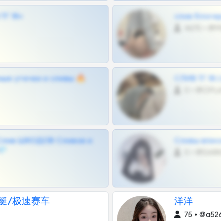
Г 18+
слив блоге
4675 •
ные утечки и сливы 🔥
СЛИВ ТГ 18
0 •
Слив ШКОДОВ Сливов и
Сливы вписо
💎
0 •
艇/极速赛车
洋洋
75 • @a52