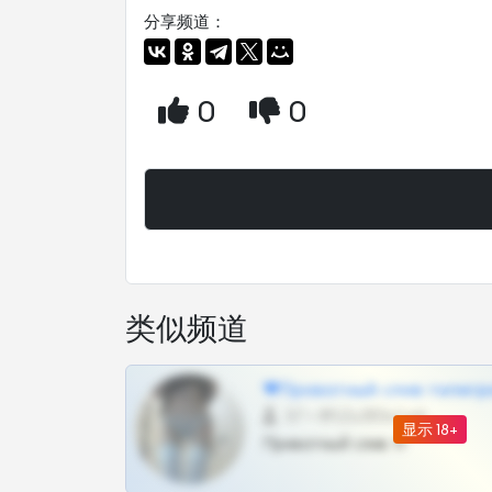
分享频道：
0
0
类似频道
❤Приватный слив телегр
57 •
@SZu3ll3sCatt_bot
显示 18+
Приватный слив тг