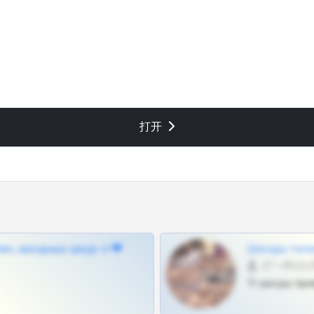
打开
ам, шкодных шкур тг❤
Шкоды теле
27 •
Тг шкоды при