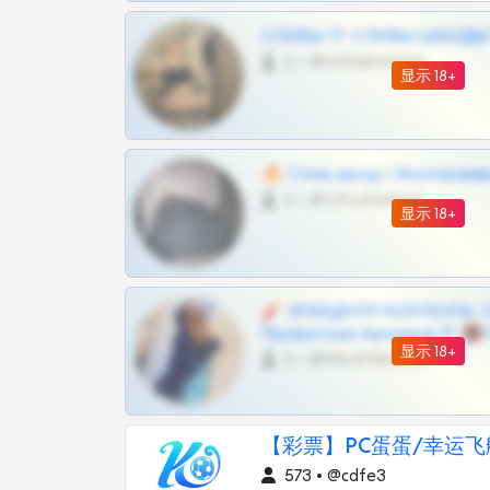
СЛИВЫ ТГ СЛИВЫ ШКОДЫ Т
0 •
@VIPARHIVS55BOT
显示 18+
🔥 Слив шкод | Эксклюзив
0 •
@OPLATAPODPSK1BOT
显示 18+
🧨 ЭПИЦЕНТР КОНТЕНТА: 
Приватных Архивов ТГ 🔞
显示 18+
0 •
@MILKPRIVATES39BOT
【彩票】PC蛋蛋/幸运飞
573 • @cdfe3