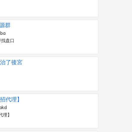
资源群
dba
寻找盘口
治了後宮
招代理】
akd
代理】