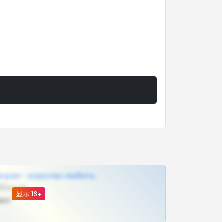
грам - искуство любить
@SZu3ll3sCatt_bot
显示 18+
ват