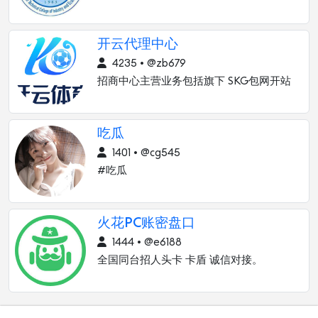
开云代理中心
4235 • @zb679
招商中心主营业务包括旗下 SKG包网开站
吃瓜
1401 • @cg545
#吃瓜
火花PC账密盘口
1444 • @e6188
全国同台招人头卡 卡盾 诚信对接。