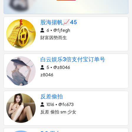
股海揚帆📈45
6 • @fjfegh
財富因勢而生
白云娱乐3倍支付宝订单号
5 • @z8046
z8046
反差偷拍
1016 • @fc673
反差 偷拍 sm 少女