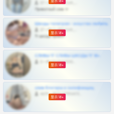
显示 18+
57 •
@SZu3ll3sCatt_bot
Приватный слив тг
Шкоды телеграм - искуство любить
27 •
@SZu3ll3sCatt_bot
显示 18+
Тг шкоды приват
СЛИВЫ ТГ СЛИВЫ ШКОДЫ ТГ 18+
0 •
@VIPARHIVS55BOT
显示 18+
слив блогерш и онлифанщиц
4675 •
@MILKPRIVATES39BOT
显示 18+