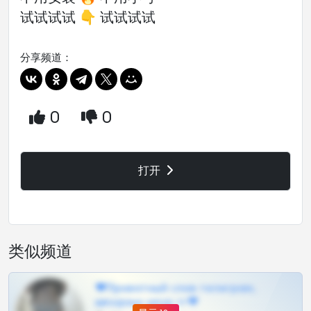
试试试试 👇 试试试试
分享频道：
0
0
打开
类似频道
❤Приватный слив телеграм,
шкодных шкур тг❤