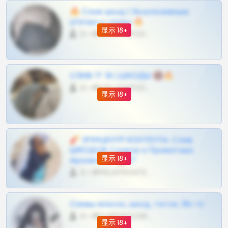
🔥 Слив шкод | Эксклюзивные
утечки и сливы 🔥
显示 18+
0 •
@OPLATAPODPSK1BOT
СЛИВ ТГ 18 | ШКОДЫ 🔞🔥
0 •
@OPLATAPODPSK1BOT
显示 18+
🧨 ЭПИЦЕНТР КОНТЕНТА: Слив
ШКОДОВ Сливов и Приватных
显示 18+
Архивов ТГ 🔞💎
0 •
@MILKPRIVATES39BOT
Сливы вписок, шкод, теток, 18+ тг
0 •
@DARK15FLOWSBOT
显示 18+