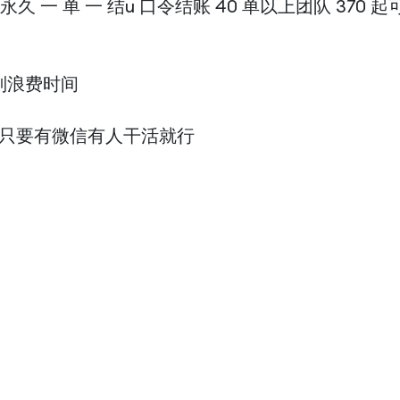
0 起永久 一 单 一 结u 口令结账 40 单以上团队 
别浪费时间
你只要有微信有人干活就行