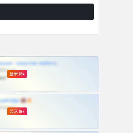
грам - искуство любить
@SZu3ll3sCatt_bot
显示 18+
ват
 | ШКОДЫ 🔞🔥
@OPLATAPODPSK1BOT
显示 18+