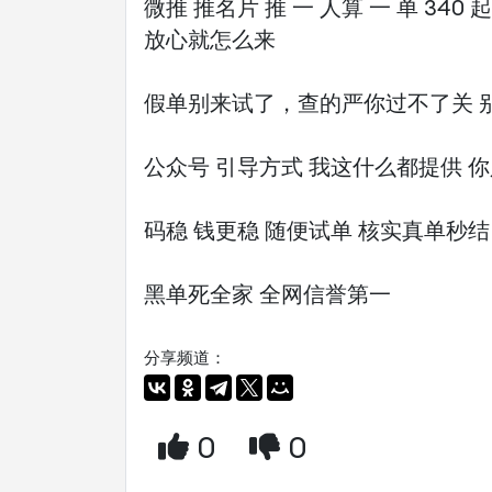
微推 推名片 推 一 人算 一 单 34
放心就怎么来
假单别来试了，查的严你过不了关 
公众号 引导方式 我这什么都提供 
码稳 钱更稳 随便试单 核实真单秒结
黑单死全家 全网信誉第一
分享频道：
0
0