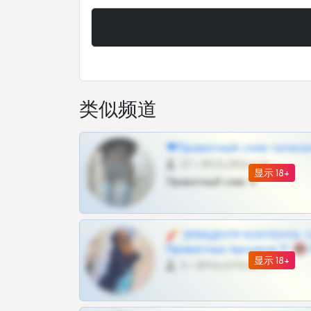
类似频道
❤Приватный слив телегр
57 •
@SZu3ll3sCatt_bot
显示 18+
Приватный слив тг
🧨 ЭПИЦЕНТР КОНТЕНТА: 
Приватных Архивов ТГ 🔞
显示 18+
0 •
@MILKPRIVATES39BOT