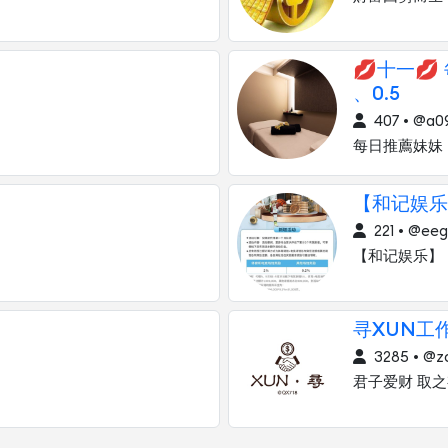
💋十一💋
、0.5
407 • @a0
每日推薦妹妹
【和记娱乐
221 • @ee
【和记娱乐】
寻XUN工
3285 • @z
君子爱财 取