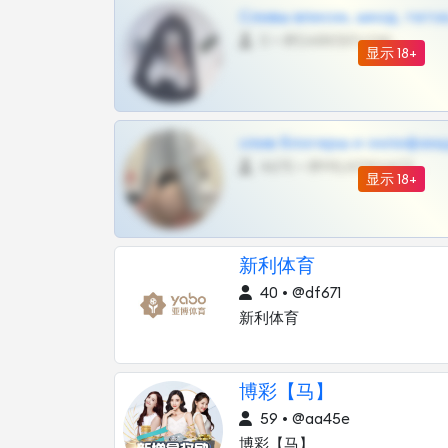
Сливы вписок, шкод, теток,
0 •
@DARK15FLOWSBOT
显示 18+
слив блогерш и онлифан
4675 •
@MILKPRIVATES39BOT
显示 18+
新利体育
40 • @df671
新利体育
博彩【马】
59 • @aa45e
博彩【马】