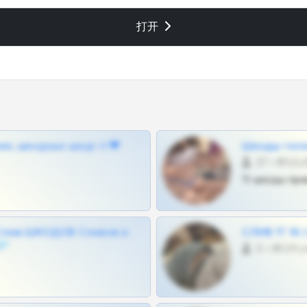
打开
ам, шкодных шкур тг❤
Шкоды теле
27 •
Тг шкоды при
Слив ШКОДОВ Сливов и
СЛИВ ТГ 18
💎
0 •