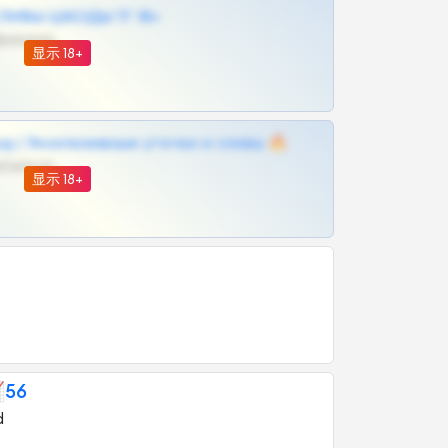
ЛИВЫ ШКОДЫ ТГ 18+
@VIPARHIVS55BOT
显示 18+
д | Эксклюзивные утечки и сливы 🔥
@OPLATAPODPSK1BOT
显示 18+
56
d