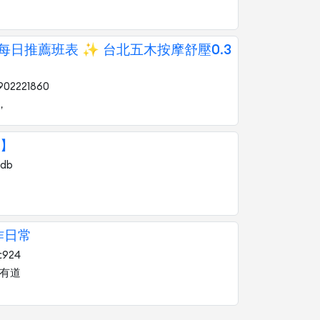
 每日推薦班表 ✨ 台北五木按摩舒壓0.3
902221860
，
】
gdb
作日常
c924
之有道