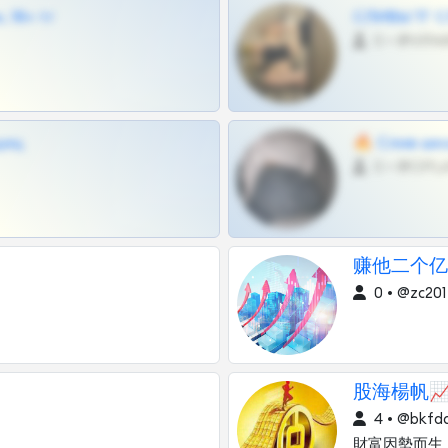
 18+ тг
СЛИВЫ ТГ С
0 •
щиц
🔥 Слив шко
0 •
赚他二个亿
0 • @zc201
股海楊帆📈
4 • @bkfd
財富因勢而生