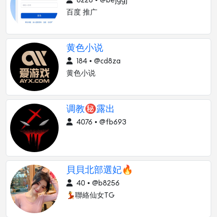
6226 • @bejggj
百度 推广
黄色小说
184 • @cd8za
黄色小说
调教㊙️露出
4076 • @fb693
貝貝北部選妃🔥
40 • @b8256
💃聯絡仙女TG