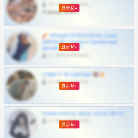
27 •
@SZu3ll3sCatt_bot
显示 18+
Тг шкоды приват
🧨 ЭПИЦЕНТР КОНТЕНТА: Слив
ШКОДОВ Сливов и Приватных
显示 18+
Архивов ТГ 🔞💎
0 •
@MILKPRIVATES39BOT
СЛИВ ТГ 18 | ШКОДЫ 🔞🔥
0 •
@OPLATAPODPSK1BOT
显示 18+
Сливы вписок, шкод, теток, 18+ тг
0 •
@DARK15FLOWSBOT
显示 18+