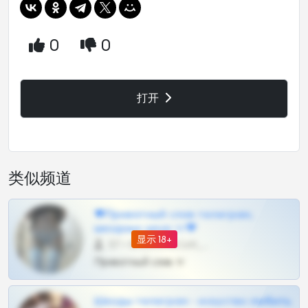
0
0
打开
类似频道
❤Приватный слив телеграм,
шкодных шкур тг❤
显示 18+
57 •
@SZu3ll3sCatt_bot
Приватный слив тг
Шкоды телеграм - искуство любить