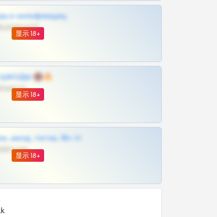
рш и онлифанщиц
@MILKPRIVATES39BOT
显示 18+
 | ШКОДЫ 🔞🔥
@OPLATAPODPSK1BOT
显示 18+
к, шкод, теток, 18+ тг
@DARK15FLOWSBOT
显示 18+
组
kk