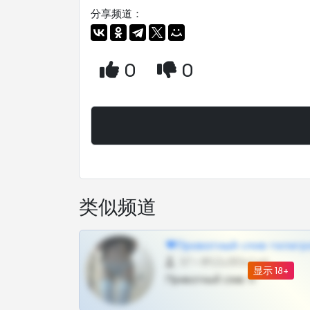
分享频道：
0
0
类似频道
❤Приватный слив телегр
57 •
@SZu3ll3sCatt_bot
显示 18+
Приватный слив тг