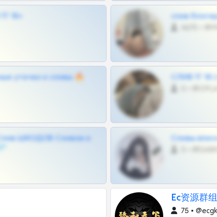
Г 18+
слив блоге
4675 •
ные утечки и сливы 🔥
СЛИВ ТГ 18
0 •
Слив ШКОДОВ Сливов и
Сливы вписо
💎
0 •
Ec资源群
75 • @ecg