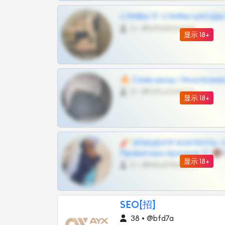
СЛИВЫ ТГ СЛИВЫ ШКОДЫ Т
0 •
@VIPARHIVS55BOT
显示 18+
🔥 Слив шкод | Эксклюзив
0 •
@OPLATAPODPSK1BOT
显示 18+
🧨 ЭПИЦЕНТР КОНТЕНТА: 
Приватных Архивов ТГ 🔞
显示 18+
0 •
@MILKPRIVATES39BOT
SEO[招]
38 • @bfd7a