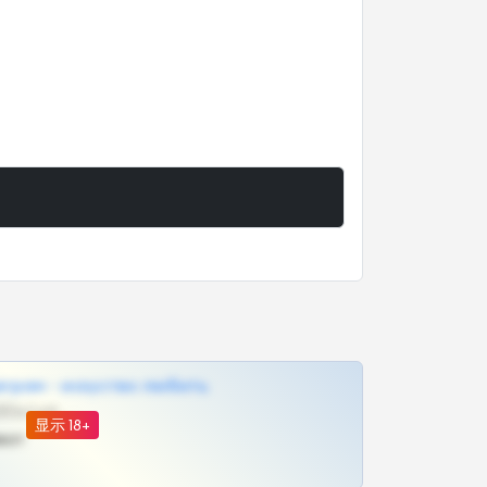
грам - искуство любить
@SZu3ll3sCatt_bot
显示 18+
ват