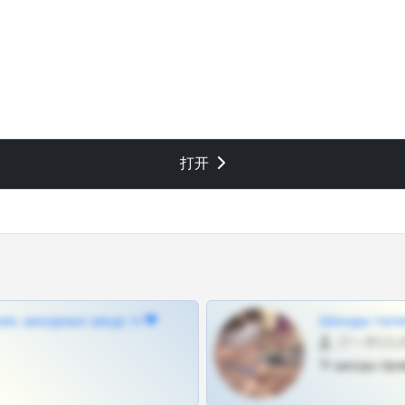
打开
ам, шкодных шкур тг❤
Шкоды теле
27 •
Тг шкоды при